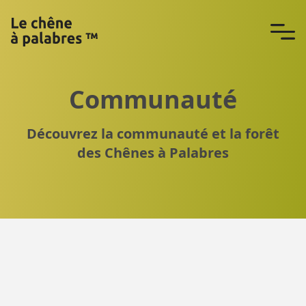
Communauté
Découvrez la communauté et la forêt
des Chênes à Palabres